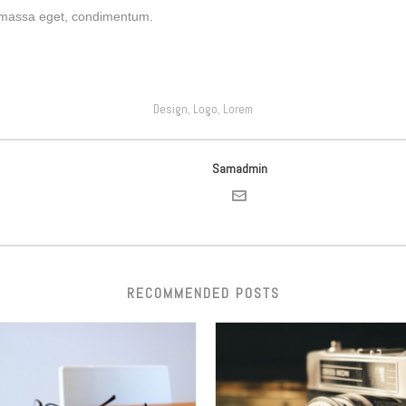
s massa eget, condimentum.
Design
Logo
Lorem
,
,
Samadmin
RECOMMENDED POSTS