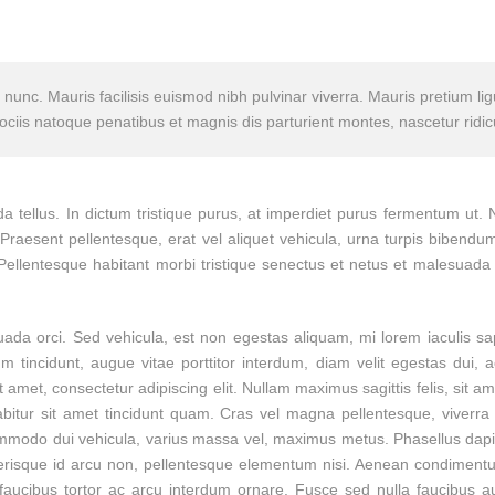
unc. Mauris facilisis euismod nibh pulvinar viverra. Mauris pretium ligu
ociis natoque penatibus et magnis dis parturient montes, nascetur ridi
ida tellus. In dictum tristique purus, at imperdiet purus fermentum ut
m. Praesent pellentesque, erat vel aliquet vehicula, urna turpis bibendu
 Pellentesque habitant morbi tristique senectus et netus et malesua
uada orci. Sed vehicula, est non egestas aliquam, mi lorem iaculis sap
m tincidunt, augue vitae porttitor interdum, diam velit egestas dui, 
et, consectetur adipiscing elit. Nullam maximus sagittis felis, sit amet u
 Curabitur sit amet tincidunt quam. Cras vel magna pellentesque, vi
ommodo dui vehicula, varius massa vel, maximus metus. Phasellus dapi
elerisque id arcu non, pellentesque elementum nisi. Aenean condimentum 
ucibus tortor ac arcu interdum ornare. Fusce sed nulla faucibus a